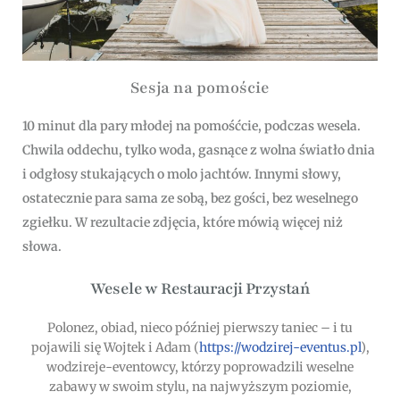
Sesja na pomoście
10 minut dla pary młodej na pomośćcie, podczas wesela.
Chwila oddechu, tylko woda, gasnące z wolna światło dnia
i odgłosy stukających o molo jachtów. Innymi słowy,
ostatecznie para sama ze sobą, bez gości, bez weselnego
zgiełku. W rezultacie zdjęcia, które mówią więcej niż
słowa.
Wesele w Restauracji Przystań
Polonez, obiad, nieco później pierwszy taniec – i tu
pojawili się Wojtek i Adam (
https://wodzirej-eventus.pl
),
wodzireje-eventowcy, którzy poprowadzili weselne
zabawy w swoim stylu, na najwyższym poziomie,