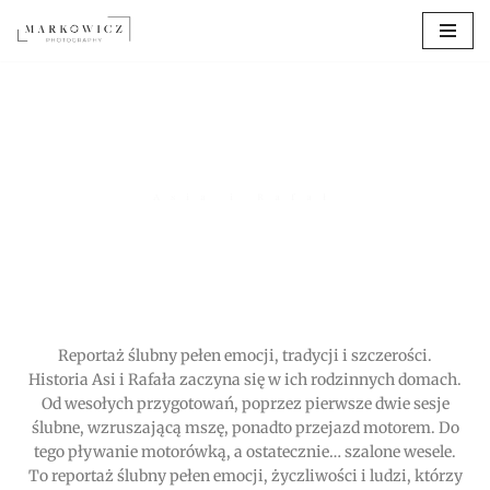
Przejdź
do
treści
Asia i Rafał
Reportaż ślubny pełen emocji, tradycji i szczerości.
Historia Asi i Rafała zaczyna się w ich rodzinnych domach.
Od wesołych przygotowań, poprzez pierwsze dwie sesje
ślubne, wzruszającą mszę, ponadto przejazd motorem. Do
tego pływanie motorówką, a ostatecznie… szalone wesele.
To reportaż ślubny pełen emocji, życzliwości i ludzi, którzy