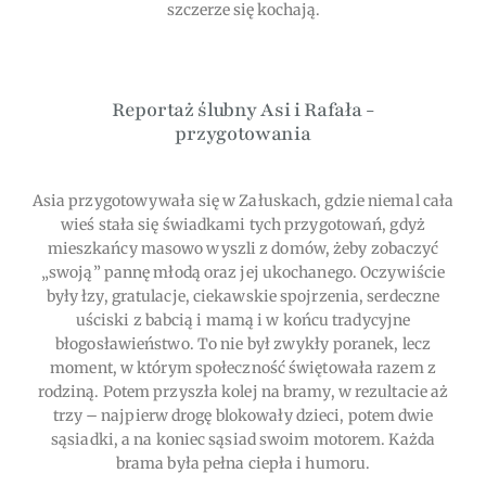
szczerze się kochają.
Reportaż ślubny Asi i Rafała -
przygotowania
Asia przygotowywała się w Załuskach, gdzie niemal cała
wieś stała się świadkami tych przygotowań, gdyż
mieszkańcy masowo wyszli z domów, żeby zobaczyć
„swoją” pannę młodą oraz jej ukochanego. Oczywiście
były łzy, gratulacje, ciekawskie spojrzenia, serdeczne
uściski z babcią i mamą i w końcu tradycyjne
błogosławieństwo. To nie był zwykły poranek, lecz
moment, w którym społeczność świętowała razem z
rodziną. Potem przyszła kolej na bramy, w rezultacie aż
trzy – najpierw drogę blokowały dzieci, potem dwie
sąsiadki, a na koniec sąsiad swoim motorem. Każda
brama była pełna ciepła i humoru.