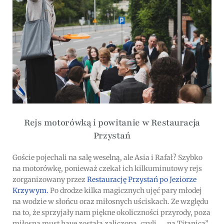
Rejs motorówką i powitanie w Restauracja
Przystań
Goście pojechali na salę weselną, ale Asia i Rafał? Szybko
na motorówkę, ponieważ czekał ich kilkuminutowy rejs
zorganizowany przez
Restaurację Przystań po Jeziorze
Krzywym.
Po drodze kilka magicznych ujęć pary młodej
na wodzie w słońcu oraz miłosnych uściskach. Ze względu
na to, że sprzyjały nam piękne okoliczności przyrody, poza
miłosna must have została zaliczona, czyli… „na Titanica”,