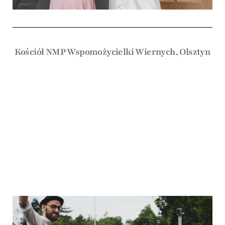
Kościół NMP Wspomożycielki Wiernych, Olsztyn