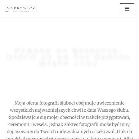
Przejdź
do
treści
Pokażę Ci historię,
która za 20 lat będzie
miała sens
Moja oferta fotografii ślubnej obejmuje uwiecznienie
wszystkich najważniejszych chwil z dnia Waszego ślubu.
Spodziewajcie się mojej obecności w trakcie przygotowań,
ceremonii i wesela. Jednak zakres fotografii może być inny,
dopasowany do Twoich indywidualnych oczekiwań. I tak na
przykład może on obejmować zdjęcia tylko z ceremonii
.
Albo